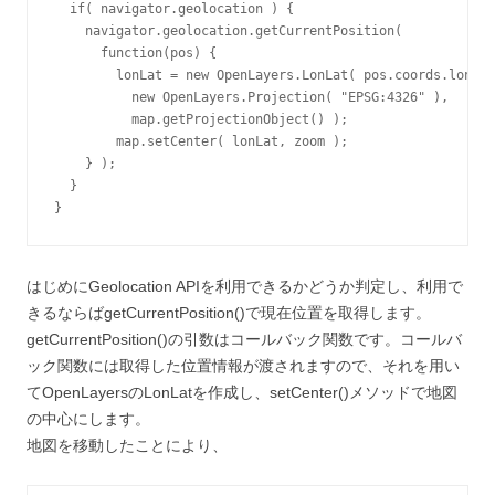
  if( navigator.geolocation ) {

    navigator.geolocation.getCurrentPosition(

      function(pos) {

        lonLat = new OpenLayers.LonLat( pos.coords.longit
          new OpenLayers.Projection( "EPSG:4326" ),

          map.getProjectionObject() );

        map.setCenter( lonLat, zoom );

    } );

  }

はじめにGeolocation APIを利用できるかどうか判定し、利用で
きるならばgetCurrentPosition()で現在位置を取得します。
getCurrentPosition()の引数はコールバック関数です。コールバ
ック関数には取得した位置情報が渡されますので、それを用い
てOpenLayersのLonLatを作成し、setCenter()メソッドで地図
の中心にします。
地図を移動したことにより、