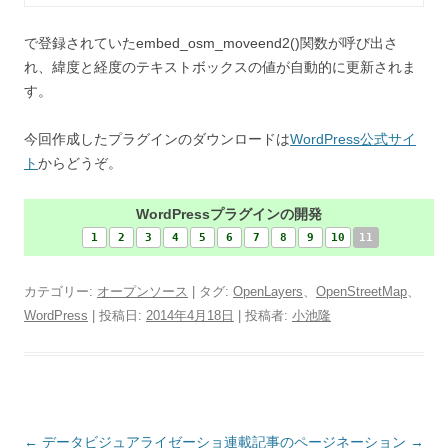
で登録されていたembed_osm_moveend2()関数が呼び出さ
れ、緯度と経度のテキストボックスの値が自動的に更新されま
す。
今回作成したプラグインのダウンロードは
WordPress公式サイ
ト
からどうぞ。
WordPressプラグインの開発
1
2
3
4
5
6
7
8
9
10
11
カテゴリー:
オープンソース
| タグ:
OpenLayers
、
OpenStreetMap
、
WordPress
| 投稿日:
2014年4月18日
|
投稿者:
小池隆
投
←
データビジュアライゼーショ
連載記事のページネーション
→