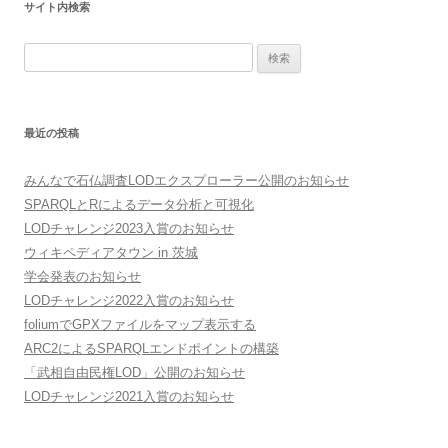
サイト内検索
検
索:
最近の投稿
みんなで石仏調査LODエクスプローラー公開のお知らせ
SPARQLとRによるデータ分析と可視化
LODチャレンジ2023入賞のお知らせ
ウィキペディアタウン in 茨城
学会発表のお知らせ
LODチャレンジ2022入賞のお知らせ
foliumでGPXファイルをマップ表示する
ARC2によるSPARQLエンドポイントの構築
「武相自由民権LOD」公開のお知らせ
LODチャレンジ2021入賞のお知らせ