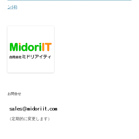
稿
ン(4)
ナ
ビ
ゲ
ー
シ
ョ
ン
お問合せ
（定期的に変更します）