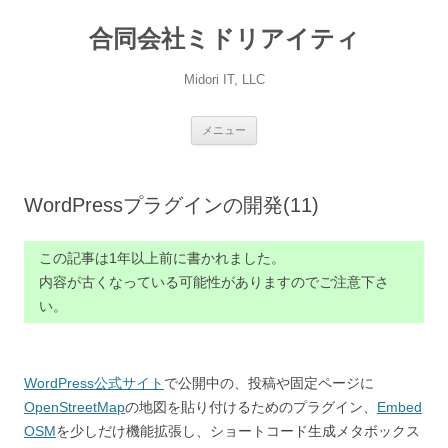
コ
ン
合同会社ミドリアイティ
テ
ン
ツ
へ
Midori IT, LLC
ス
キ
ッ
プ
メニュー
WordPressプラグインの開発(11)
この記事は1年以上前に書かれました。
内容が古くなっている可能性がありますのでご注意下さ
い。
WordPress公式サイト
で公開中の、投稿や固定ページに
OpenStreetMap
の地図を貼り付けるためのプラグイン、
Embed
OSM
を少しだけ機能拡張し、ショートコード生成メタボックス