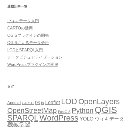
連載記事一覧
ウィキデータ入門
CARTOの活用
QGISプラグインの開発
QGISによるデータ分析
LODとSPARQL入門
データビジュアライゼーション
WordPressプラグインの開発
タグ
LOD
OpenLayers
Leaflet
Android
D3.js
CARTO
QGIS
OpenStreetMap
Python
PostGIS
SPARQL
WordPress
YOLO
ウィキデータ
機械学習