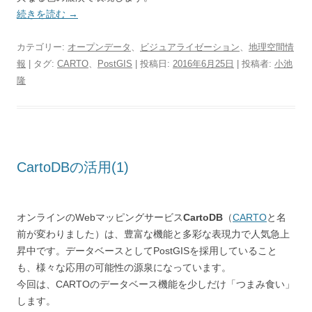
続きを読む
→
カテゴリー:
オープンデータ
、
ビジュアライゼーション
、
地理空間情
報
| タグ:
CARTO
、
PostGIS
| 投稿日:
2016年6月25日
|
投稿者:
小池
隆
CartoDBの活用(1)
オンラインのWebマッピングサービス
CartoDB
（
CARTO
と名
前が変わりました）は、豊富な機能と多彩な表現力で人気急上
昇中です。データベースとしてPostGISを採用していること
も、様々な応用の可能性の源泉になっています。
今回は、CARTOのデータベース機能を少しだけ「つまみ食い」
します。