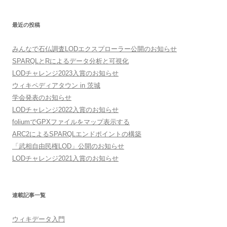
最近の投稿
みんなで石仏調査LODエクスプローラー公開のお知らせ
SPARQLとRによるデータ分析と可視化
LODチャレンジ2023入賞のお知らせ
ウィキペディアタウン in 茨城
学会発表のお知らせ
LODチャレンジ2022入賞のお知らせ
foliumでGPXファイルをマップ表示する
ARC2によるSPARQLエンドポイントの構築
「武相自由民権LOD」公開のお知らせ
LODチャレンジ2021入賞のお知らせ
連載記事一覧
ウィキデータ入門