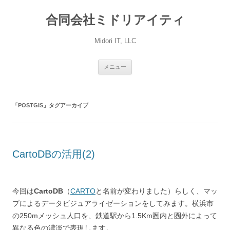
コ
ン
合同会社ミドリアイティ
テ
ン
ツ
へ
Midori IT, LLC
ス
キ
ッ
プ
メニュー
「
POSTGIS
」タグアーカイブ
CartoDBの活用(2)
今回は
CartoDB
（
CARTO
と名前が変わりました）らしく、マッ
プによるデータビジュアライゼーションをしてみます。横浜市
の250mメッシュ人口を、鉄道駅から1.5Km圏内と圏外によって
異なる色の濃淡で表現します。