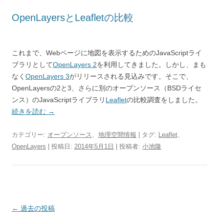
OpenLayersとLeafletの比較
これまで、Webページに地図を表示するためのJavaScriptライ
ブラリとして
OpenLayers 2
を利用してきました。しかし、まも
なく
OpenLayers 3
がリリースされる見込みです。そこで、
OpenLayersの2と3、さらに別のオープンソース（BSDライセ
ンス）のJavaScriptライブラリ
Leaflet
の比較調査をしました。
続きを読む
→
カテゴリー:
オープンソース
、
地理空間情報
| タグ:
Leaflet
、
OpenLayers
| 投稿日:
2014年5月1日
|
投稿者:
小池隆
投
←
過去の投稿