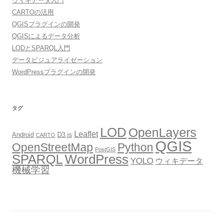
ウィキデータ入門
CARTOの活用
QGISプラグインの開発
QGISによるデータ分析
LODとSPARQL入門
データビジュアライゼーション
WordPressプラグインの開発
タグ
LOD
OpenLayers
Leaflet
Android
D3.js
CARTO
QGIS
OpenStreetMap
Python
PostGIS
SPARQL
WordPress
YOLO
ウィキデータ
機械学習