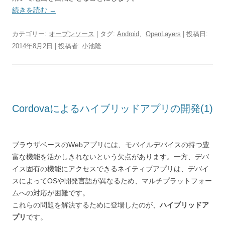
続きを読む
→
カテゴリー:
オープンソース
| タグ:
Android
、
OpenLayers
| 投稿日:
2014年8月2日
|
投稿者:
小池隆
Cordovaによるハイブリッドアプリの開発(1)
ブラウザベースのWebアプリには、モバイルデバイスの持つ豊
富な機能を活かしきれないという欠点があります。一方、デバ
イス固有の機能にアクセスできるネイティブアプリは、デバイ
スによってOSや開発言語が異なるため、マルチプラットフォー
ムへの対応が困難です。
これらの問題を解決するために登場したのが、
ハイブリッドア
プリ
です。