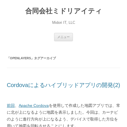
コ
ン
合同会社ミドリアイティ
テ
ン
ツ
へ
Midori IT, LLC
ス
キ
ッ
プ
メニュー
「
OPENLAYERS
」タグアーカイブ
Cordovaによるハイブリッドアプリの開発(2)
前回
、
Apache Cordova
を使用して作成した地図アプリでは、常
に北が上になるように地図を表示しました。今回は、カーナビ
のように進行方向が上になるよう、デバイスで取得した方位を
用いて地図を回転させることにします。