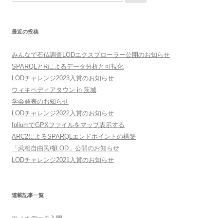
索:
最近の投稿
みんなで石仏調査LODエクスプローラー公開のお知らせ
SPARQLとRによるデータ分析と可視化
LODチャレンジ2023入賞のお知らせ
ウィキペディアタウン in 茨城
学会発表のお知らせ
LODチャレンジ2022入賞のお知らせ
foliumでGPXファイルをマップ表示する
ARC2によるSPARQLエンドポイントの構築
「武相自由民権LOD」公開のお知らせ
LODチャレンジ2021入賞のお知らせ
連載記事一覧