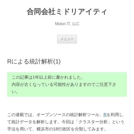
コ
ン
合同会社ミドリアイティ
テ
ン
ツ
へ
Midori IT, LLC
ス
キ
ッ
プ
メニュー
Rによる統計解析(1)
この記事は1年以上前に書かれました。
内容が古くなっている可能性がありますのでご注意下さ
い。
この連載では、オープンソースの統計解析ツール、
R
を利用し
て統計データを解析します。今回は「クラスター分析」という
手法を用いて、横浜市の18行政区を分類してみます。