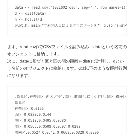
data <- read.csv("t021602.csv", sep=",", row.names=1)

d <- dist(data)

h <- hclust(d)

まず、read.csv()でCSVファイルを読み込み、dataという名前の
オブジェクトに格納します。
次に、dataに基づく区と区の間の距離をdist()で計算し、dとい
う名前のオブジェクトに格納します。dは以下のような距離行列
になります。
,鶴見区,神奈川区,西区,中区,南区,港南区,保土ケ谷区,旭区,磯子区,金
鶴見区

神奈川区,0.0196

西区,0.0320,0.0144

中区,0.0513,0.0495,0.0580

南区,0.0565,0.0508,0.0597,0.0293

港南区,0.0527,0.0541,0.0663,0.0328,0.0200
