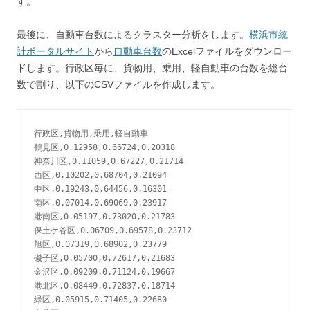
す。
最後に、自動車台数によるクラスター分析をします。
横浜市統
計ポータルサイト
から
自動車台数
のExcelファイルをダウンロー
ドします。行政区毎に、貨物用、乗用、軽自動車の台数を総台
数で割り、以下のCSVファイルを作成します。
行政区,貨物用,乗用,軽自動車

鶴見区,0.12958,0.66724,0.20318

神奈川区,0.11059,0.67227,0.21714

西区,0.10202,0.68704,0.21094

中区,0.19243,0.64456,0.16301

南区,0.07014,0.69069,0.23917

港南区,0.05197,0.73020,0.21783

保土ケ谷区,0.06709,0.69578,0.23712

旭区,0.07319,0.68902,0.23779

磯子区,0.05700,0.72617,0.21683

金沢区,0.09209,0.71124,0.19667

港北区,0.08449,0.72837,0.18714

緑区,0.05915,0.71405,0.22680
