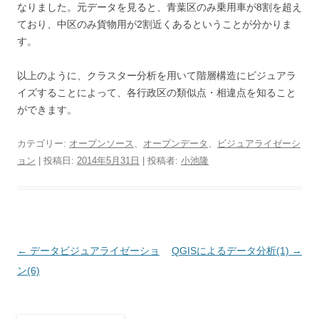
なりました。元データを見ると、青葉区のみ乗用車が8割を超え
ており、中区のみ貨物用が2割近くあるということが分かりま
す。
以上のように、クラスター分析を用いて階層構造にビジュアラ
イズすることによって、各行政区の類似点・相違点を知ること
ができます。
カテゴリー:
オープンソース
、
オープンデータ
、
ビジュアライゼーシ
ョン
| 投稿日:
2014年5月31日
|
投稿者:
小池隆
投
←
データビジュアライゼーショ
QGISによるデータ分析(1)
→
稿
ン(6)
ナ
ビ