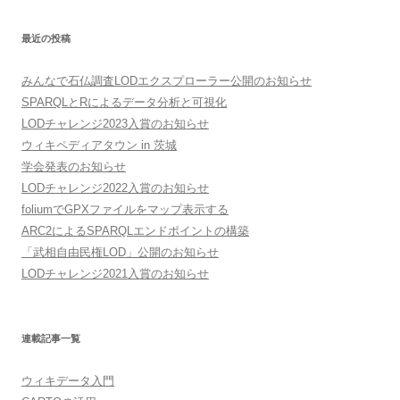
最近の投稿
みんなで石仏調査LODエクスプローラー公開のお知らせ
SPARQLとRによるデータ分析と可視化
LODチャレンジ2023入賞のお知らせ
ウィキペディアタウン in 茨城
学会発表のお知らせ
LODチャレンジ2022入賞のお知らせ
foliumでGPXファイルをマップ表示する
ARC2によるSPARQLエンドポイントの構築
「武相自由民権LOD」公開のお知らせ
LODチャレンジ2021入賞のお知らせ
連載記事一覧
ウィキデータ入門