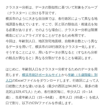
クラスター分析は、データの類似性に基づいて対象をグループ
（クラスター）に分ける手法です。
横浜市のように大きな自治体では、各行政区によって異なる地
域課題を抱えています。そこで、区と区の類似点・相違点を知
る必要があります。そのような場合に、クラスター分析は階層
構造にビジュアライズすることができるため有用です。
今回は、年齢別人口、地区別宅地面積、自動車台数という異な
るデータを用いて、横浜市の18行政区をクラスター化します。
そうすることにより、用いるデータが異なると（すなわち分析
の観点が異なると）異なる分類ができることを確認します。
はじめに、年齢別人口をクラスター分析するためのデータを用
意します。
横浜市統計ポータルサイト
から
年齢（５歳階級）別
人口
のExcelファイルをダウンロードします。行政区によって人
口総数に大きな違いがある（最少の西区は94,867人、最多の港
北区は329,471人）ため、各行政区毎に、年少人口（0～14
歳）、生産年齢人口（15～64歳）、老年人口（65歳～）を総人
口で割り、以下のCSVファイルを作成します。