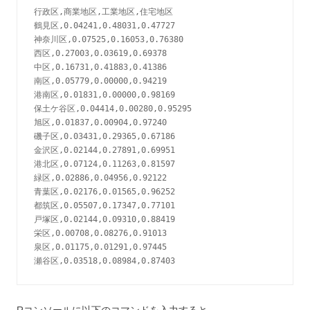
行政区,商業地区,工業地区,住宅地区

鶴見区,0.04241,0.48031,0.47727

神奈川区,0.07525,0.16053,0.76380

西区,0.27003,0.03619,0.69378

中区,0.16731,0.41883,0.41386

南区,0.05779,0.00000,0.94219

港南区,0.01831,0.00000,0.98169

保土ケ谷区,0.04414,0.00280,0.95295

旭区,0.01837,0.00904,0.97240

磯子区,0.03431,0.29365,0.67186

金沢区,0.02144,0.27891,0.69951

港北区,0.07124,0.11263,0.81597

緑区,0.02886,0.04956,0.92122

青葉区,0.02176,0.01565,0.96252

都筑区,0.05507,0.17347,0.77101

戸塚区,0.02144,0.09310,0.88419

栄区,0.00708,0.08276,0.91013

泉区,0.01175,0.01291,0.97445

Rコンソールに以下のコマンドを入力すると、