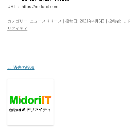
URL： https://midoriit.com
カテゴリー:
ニュースリリース
| 投稿日:
2021年4月6日
|
投稿者:
ミド
リアイティ
投
←
過去の投稿
稿
ナ
ビ
ゲ
ー
シ
ョ
ン