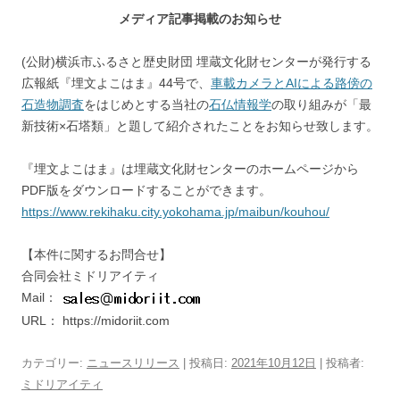
メディア記事掲載のお知らせ
(公財)横浜市ふるさと歴史財団 埋蔵文化財センターが発行する
広報紙『埋文よこはま』44号で、
車載カメラとAIによる路傍の
石造物調査
をはじめとする当社の
石仏情報学
の取り組みが「最
新技術×石塔類」と題して紹介されたことをお知らせ致します。
『埋文よこはま』は埋蔵文化財センターのホームページから
PDF版をダウンロードすることができます。
https://www.rekihaku.city.yokohama.jp/maibun/kouhou/
【本件に関するお問合せ】
合同会社ミドリアイティ
Mail：
URL： https://midoriit.com
カテゴリー:
ニュースリリース
| 投稿日:
2021年10月12日
|
投稿者:
ミドリアイティ