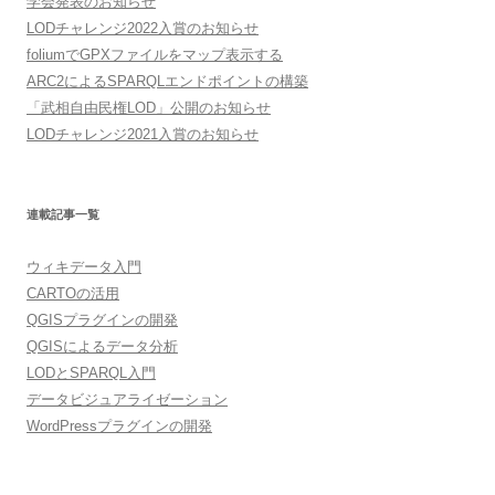
学会発表のお知らせ
LODチャレンジ2022入賞のお知らせ
foliumでGPXファイルをマップ表示する
ARC2によるSPARQLエンドポイントの構築
「武相自由民権LOD」公開のお知らせ
LODチャレンジ2021入賞のお知らせ
連載記事一覧
ウィキデータ入門
CARTOの活用
QGISプラグインの開発
QGISによるデータ分析
LODとSPARQL入門
データビジュアライゼーション
WordPressプラグインの開発