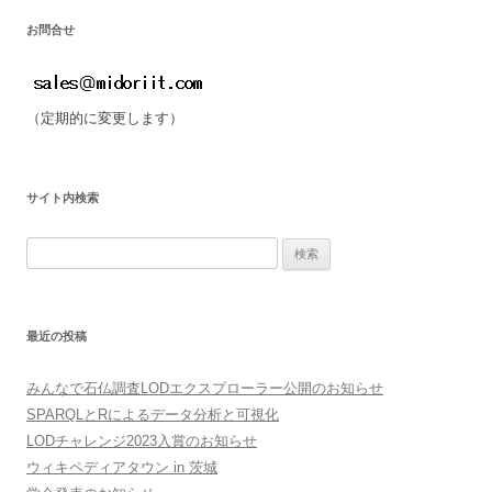
お問合せ
（定期的に変更します）
サイト内検索
検
索:
最近の投稿
みんなで石仏調査LODエクスプローラー公開のお知らせ
SPARQLとRによるデータ分析と可視化
LODチャレンジ2023入賞のお知らせ
ウィキペディアタウン in 茨城