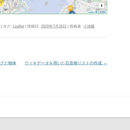
| タグ:
Leaflet
| 投稿日:
2020年7月26日
|
投稿者:
小池隆
ングと物体
ウィキデータを用いた石造物リストの作成
→