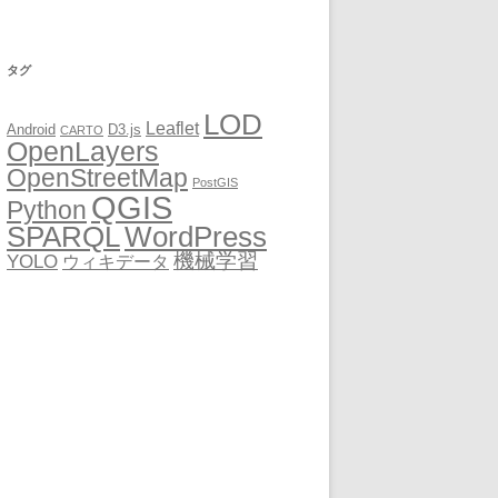
タグ
LOD
Leaflet
Android
D3.js
CARTO
OpenLayers
OpenStreetMap
PostGIS
QGIS
Python
SPARQL
WordPress
機械学習
YOLO
ウィキデータ