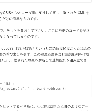
タをCSISのジオコーダ用に変換して渡し、返された XML を
いうだけの簡単なものです。
で、そちらを参照して下さい。ここにPHPのコードを記述
きなくなってしまうのです。
8099, 139.741357 という形式の緯度経度だった場合の
ダの呼び出しをせず、この緯度経度を含む連想配列を作成
呼び出し、返されたXMLを解析して連想配列を組み立てま
 = '日本';

セットするべき所に、〇〇県 □□市 △△町のようなデー