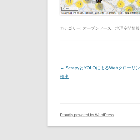
カテゴリー:
オープンソース
、
地理空間情報
投
←
ScrapyとYOLOによるWebクローリ
稿
検出
ナ
ビ
ゲ
ー
Proudly powered by WordPress
シ
ョ
ン