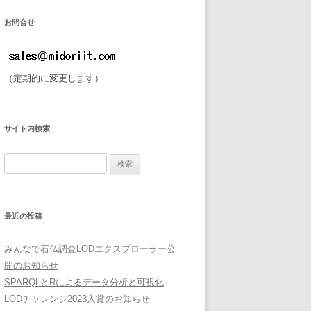
お問合せ
（定期的に変更します）
サイト内検索
検
索:
最近の投稿
みんなで石仏調査LODエクスプローラー公
開のお知らせ
SPARQLとRによるデータ分析と可視化
LODチャレンジ2023入賞のお知らせ