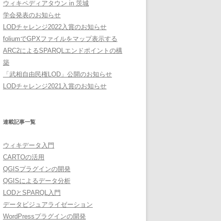
ウィキペディアタウン in 茨城
学会発表のお知らせ
LODチャレンジ2022入賞のお知らせ
foliumでGPXファイルをマップ表示する
ARC2によるSPARQLエンドポイントの構
築
「武相自由民権LOD」公開のお知らせ
LODチャレンジ2021入賞のお知らせ
連載記事一覧
ウィキデータ入門
CARTOの活用
QGISプラグインの開発
QGISによるデータ分析
LODとSPARQL入門
データビジュアライゼーション
WordPressプラグインの開発