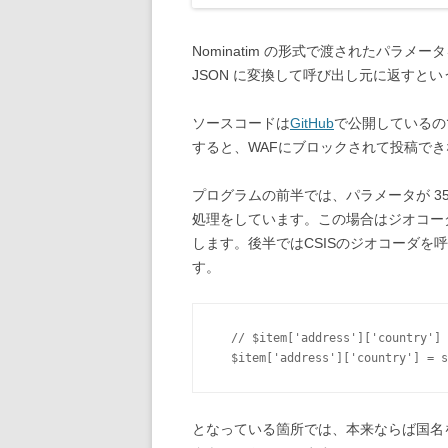
Nominatim の形式で渡されたパラメー
JSON に変換して呼び出し元に返すと
ソースコードは
GitHub
で公開しているの
すると、WAFにブロックされて投稿で
プログラムの前半では、パラメータが 35.65
処理をしています。この場合はジオコー
します。後半ではCSISのジオコーダを
す。
  // $item['address']['country']
となっている箇所では、本来ならば国名を