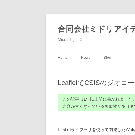
コ
ン
テ
合同会社ミドリアイ
ン
ツ
へ
Midori IT, LLC
ス
キ
ッ
プ
Home
News
Blog
LeafletでCSISのジオ
この記事は1年以上前に書かれました
内容が古くなっている可能性がありま
Leafletライブラリを使って開発した