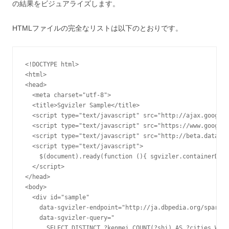
の結果をビジュアライズします。
HTMLファイルの完全なリストは以下のとおりです。
<!DOCTYPE html>

<html>

<head>

  <meta charset="utf-8">

  <title>Sgvizler Sample</title>

  <script type="text/javascript" src="http://ajax.googlea
  <script type="text/javascript" src="https://www.google.
  <script type="text/javascript" src="http://beta.data200
  <script type="text/javascript">

    $(document).ready(function (){ sgvizler.containerDraw
  </script>

</head>

<body>

  <div id="sample"

    data-sgvizler-endpoint="http://ja.dbpedia.org/sparql"

    data-sgvizler-query="

      SELECT DISTINCT ?kenmei COUNT(?shi) AS ?cities WHER