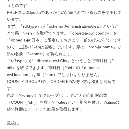
うものです。
PREFIXはDBpediaであらかじめ定義されているものを使用して
います。
まず、「rdf:type」が「schema:AdministrativeArea」というこ
とで県（?ken）を取得できます。「dbpedia-owl:country」を
「dbpedia-ja:日本」に限定しておきます。前の行末が「;」です
ので、主語の?kenは省略しています。県の「prop-ja:name」で
県の名前（?kenmei）が得られます。
「rdf:type」が「dbpedia-owl:City」ということで市町村（?
shi）を取得できます。市町村（?shi）の「dbpedia-
owl:location」は県（?ken）でなければなりません。
COUNTやGROUP BY、ORDER BYの使い方はSQLと同様で
す。
県名（?kenmei）でグループ化し、県ごとの市町村の数
（COUNT(?shi)）を数えて?citiesという別名を付け、?citiesの
値で降順にソートした結果を取得します。
最後に