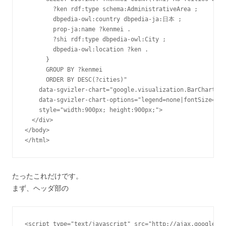
        ?ken rdf:type schema:AdministrativeArea ;

        dbpedia-owl:country dbpedia-ja:日本 ;

        prop-ja:name ?kenmei .

        ?shi rdf:type dbpedia-owl:City ;

        dbpedia-owl:location ?ken .

      }

      GROUP BY ?kenmei

      ORDER BY DESC(?cities)"

    data-sgvizler-chart="google.visualization.BarChart"

    data-sgvizler-chart-options="legend=none|fontSize=10"

    style="width:900px; height:900px;">

  </div>

</body>

たったこれだけです。
まず、ヘッダ部の
<script type="text/javascript" src="http://ajax.googleapi