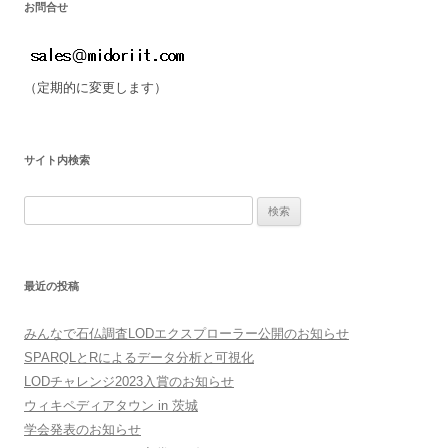
お問合せ
（定期的に変更します）
サイト内検索
検
索:
最近の投稿
みんなで石仏調査LODエクスプローラー公開のお知らせ
SPARQLとRによるデータ分析と可視化
LODチャレンジ2023入賞のお知らせ
ウィキペディアタウン in 茨城
学会発表のお知らせ