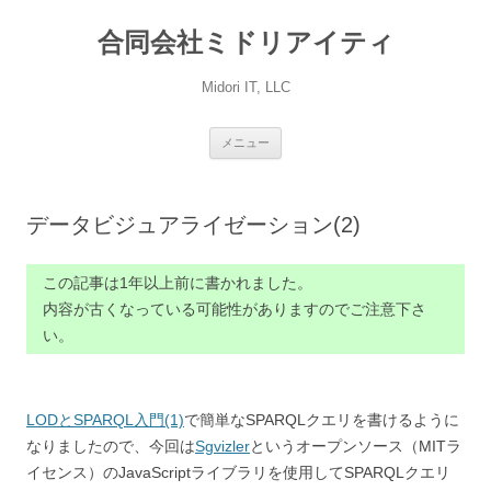
コ
ン
合同会社ミドリアイティ
テ
ン
ツ
へ
Midori IT, LLC
ス
キ
ッ
プ
メニュー
データビジュアライゼーション(2)
この記事は1年以上前に書かれました。
内容が古くなっている可能性がありますのでご注意下さ
い。
LODとSPARQL入門(1)
で簡単なSPARQLクエリを書けるように
なりましたので、今回は
Sgvizler
というオープンソース（MITラ
イセンス）のJavaScriptライブラリを使用してSPARQLクエリ