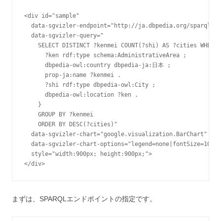
<div id="sample"

  data-sgvizler-endpoint="http://ja.dbpedia.org/sparql"

  data-sgvizler-query="

    SELECT DISTINCT ?kenmei COUNT(?shi) AS ?cities WHERE 
      ?ken rdf:type schema:AdministrativeArea ;

      dbpedia-owl:country dbpedia-ja:日本 ;

      prop-ja:name ?kenmei .

      ?shi rdf:type dbpedia-owl:City ;

      dbpedia-owl:location ?ken .

    }

    GROUP BY ?kenmei

    ORDER BY DESC(?cities)"

  data-sgvizler-chart="google.visualization.BarChart"

  data-sgvizler-chart-options="legend=none|fontSize=10"

  style="width:900px; height:900px;">

まずは、SPARQLエンドポイントの指定です。