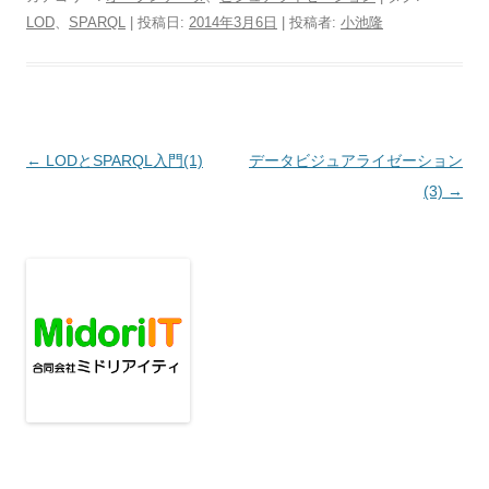
LOD
、
SPARQL
| 投稿日:
2014年3月6日
|
投稿者:
小池隆
投
←
LODとSPARQL入門(1)
データビジュアライゼーション
稿
(3)
→
ナ
ビ
ゲ
ー
シ
ョ
ン